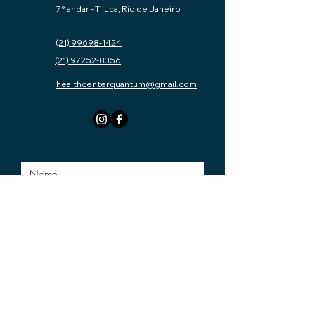
7° andar - Tijuca, Rio de Janeiro
(21) 99698-1424
(21) 97252-8356
healthcenterquantum@gmail.com